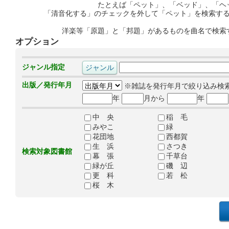
たとえば「ペット」、「ベッド」、「ヘ
「清音化する」のチェックを外して「ペット」を検索す
洋楽等「原題」と「邦題」があるものを曲名で検索
オプション
ジャンル指定
出版／発行年月
※雑誌を発行年月で絞り込み検
年
月から
年
中 央
稲 毛
みやこ
緑
花団地
西都賀
生 浜
さつき
検索対象図書館
幕 張
千草台
緑が丘
磯 辺
更 科
若 松
桜 木