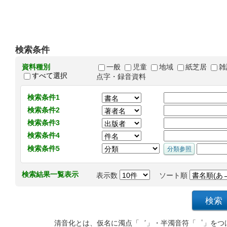
検索条件
資料種別
一般
児童
地域
紙芝居
雑
すべて選択
点字・録音資料
検索条件1
検索条件2
検索条件3
検索条件4
検索条件5
検索結果一覧表示
表示数
ソート順
清音化とは、仮名に濁点「゛」・半濁音符「゜」をつ