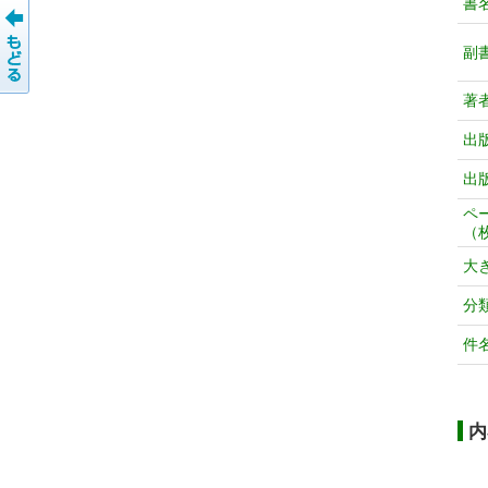
書
副
著
出
出
ペ
（
大
分
件
内