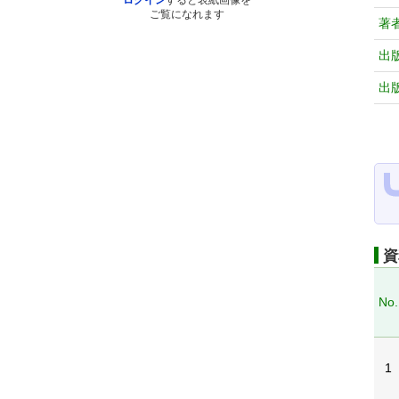
ログイン
すると表紙画像を
ご覧になれます
著
出
出
資
No.
1