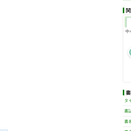
関
中
書
タ
書
書