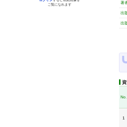
ログイン
すると表紙画像を
著
ご覧になれます
出
出
資
No.
1