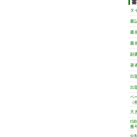
書
タ
書
書
書
副
著
出
出
ペ
（
大
IS
番
分