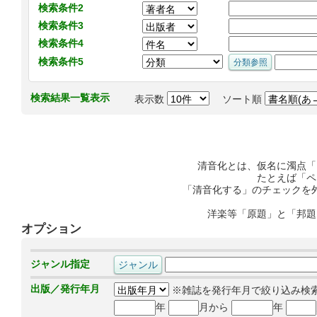
検索条件2
検索条件3
検索条件4
検索条件5
検索結果一覧表示
表示数
ソート順
清音化とは、仮名に濁点「
たとえば「ペ
「清音化する」のチェックを
洋楽等「原題」と「邦題
オプション
ジャンル指定
出版／発行年月
※雑誌を発行年月で絞り込み検
年
月から
年