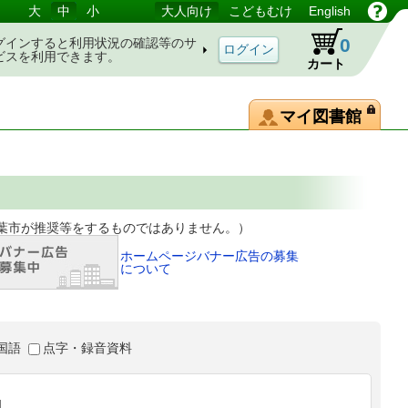
大
中
小
大人向け
こどもむけ
English
0
グインすると利用状況の確認等のサ
ビスを利用できます。
カート
マイ図書館
等をするものではありません。）
ホームページバナー広告の募集
について
国語
点字・録音資料