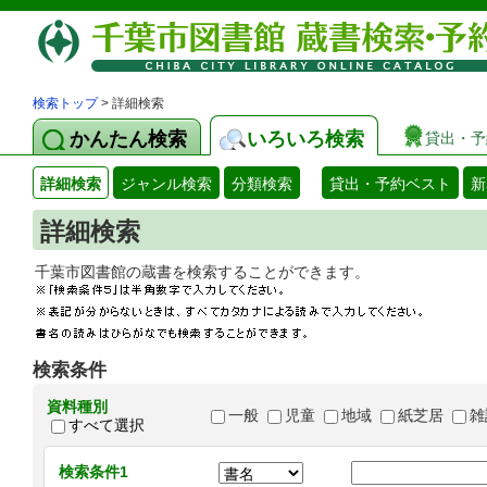
検索トップ
> 詳細検索
かんたん検索
いろいろ検索
貸出・予
詳細検索
ジャンル検索
分類検索
貸出・予約ベスト
新
詳細検索
千葉市図書館の蔵書を検索することができます
検索条件
資料種別
一般
児童
地域
紙芝居
雑
すべて選択
検索条件1