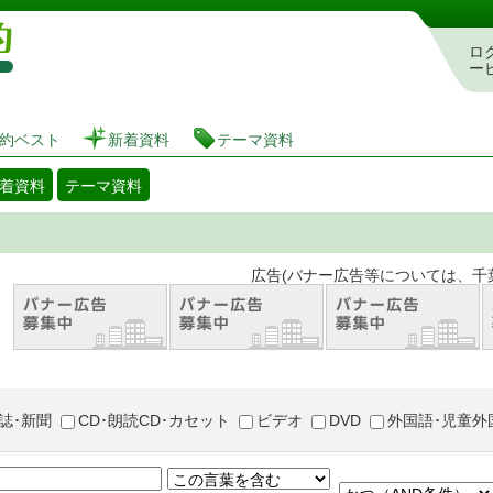
図書館 蔵書検索・予約システム
ロ
ー
約ベスト
新着資料
テーマ資料
着資料
テーマ資料
。 広告(バナー広告等については、千葉市が推奨
誌･新聞
CD･朗読CD･カセット
ビデオ
DVD
外国語･児童外