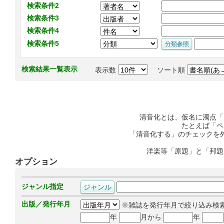
検索条件2
検索条件3
検索条件4
検索条件5
検索結果一覧表示
表示数
ソート順
清音化とは、仮名に濁点「
たとえば「ペ
「清音化する」のチェックを
洋楽等「原題」と「邦題
オプション
ジャンル指定
出版／発行年月
※雑誌を発行年月で絞り込み検
年
月から
年