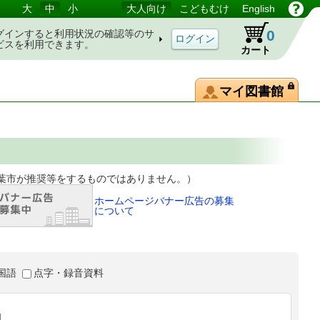
大
中
小
大人向け
こどもむけ
English
0
グインすると利用状況の確認等のサ
ビスを利用できます。
カート
マイ図書館
等をするものではありません。）
ホームページバナー広告の募集
について
国語
点字・録音資料