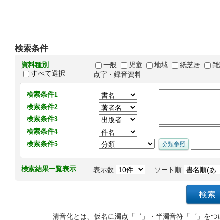
検索条件
資料種別
一般
児童
地域
紙芝居
雑
すべて選択
点字・録音資料
検索条件1
検索条件2
検索条件3
検索条件4
検索条件5
検索結果一覧表示
表示数
ソート順
清音化とは、仮名に濁点「゛」・半濁音符「゜」をつ