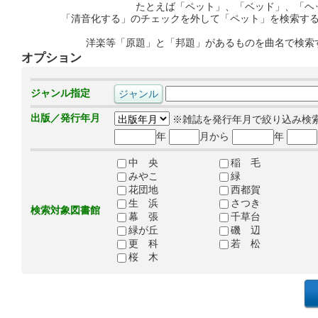
たとえば「ペット」、「ベッド」、「ヘ
「清音化する」のチェックを外して「ペット」を検索す
洋楽等「原題」と「邦題」があるものを曲名で検索
オプション
ジャンル指定
出版／発行年月
※雑誌を発行年月で絞り込み検
年
月から
年
中 央
稲 毛
みやこ
緑
花団地
西都賀
生 浜
さつき
検索対象図書館
幕 張
千草台
緑が丘
磯 辺
更 科
若 松
桜 木