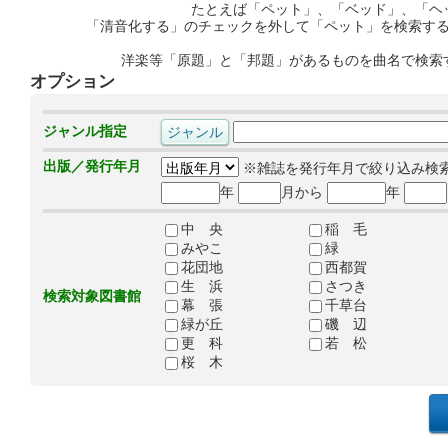
たとえば「ペット」、「ベッド」、「ヘ
「清音化する」のチェックを外して「ペット」を検索す
洋楽等「原題」と「邦題」があるものを曲名で検索
オプション
ジャンル指定
出版／発行年月
※雑誌を発行年月で絞り込み検
年
月から
年
中 央
稲 毛
みやこ
緑
花団地
西都賀
生 浜
さつき
検索対象図書館
幕 張
千草台
緑が丘
磯 辺
更 科
若 松
桜 木