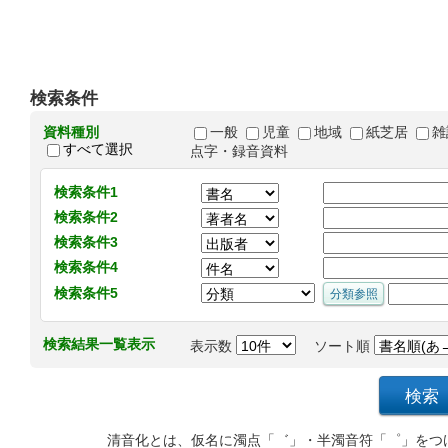
検索条件
資料種別
一般
児童
地域
紙芝居
雑
すべて選択
点字・録音資料
検索条件1
検索条件2
検索条件3
検索条件4
検索条件5
検索結果一覧表示
表示数
ソート順
清音化とは、仮名に濁点「゛」・半濁音符「゜」をつ