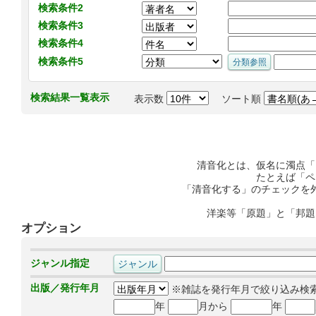
検索条件2
検索条件3
検索条件4
検索条件5
検索結果一覧表示
表示数
ソート順
清音化とは、仮名に濁点「
たとえば「ペ
「清音化する」のチェックを
洋楽等「原題」と「邦題
オプション
ジャンル指定
出版／発行年月
※雑誌を発行年月で絞り込み検
年
月から
年