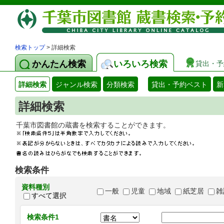
検索トップ
> 詳細検索
かんたん検索
いろいろ検索
貸出・予
詳細検索
ジャンル検索
分類検索
貸出・予約ベスト
新
詳細検索
千葉市図書館の蔵書を検索することができます
検索条件
資料種別
一般
児童
地域
紙芝居
雑
すべて選択
検索条件1