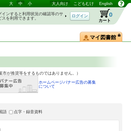
大
中
小
大人向け
こどもむけ
English
0
グインすると利用状況の確認等のサ
ビスを利用できます。
カート
マイ図書館
等をするものではありません。）
ホームページバナー広告の募集
について
国語
点字・録音資料