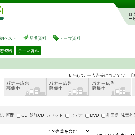
図書館 蔵書検索・予約システム
ロ
ー
約ベスト
新着資料
テーマ資料
着資料
テーマ資料
。 広告(バナー広告等については、千葉市が推奨
誌･新聞
CD･朗読CD･カセット
ビデオ
DVD
外国語･児童外