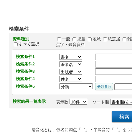
検索条件
資料種別
一般
児童
地域
紙芝居
雑
すべて選択
点字・録音資料
検索条件1
検索条件2
検索条件3
検索条件4
検索条件5
検索結果一覧表示
表示数
ソート順
清音化とは、仮名に濁点「゛」・半濁音符「゜」をつ