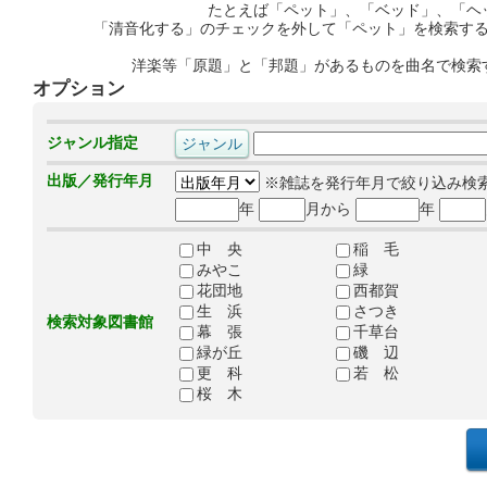
たとえば「ペット」、「ベッド」、「ヘ
「清音化する」のチェックを外して「ペット」を検索す
洋楽等「原題」と「邦題」があるものを曲名で検索
オプション
ジャンル指定
出版／発行年月
※雑誌を発行年月で絞り込み検
年
月から
年
中 央
稲 毛
みやこ
緑
花団地
西都賀
生 浜
さつき
検索対象図書館
幕 張
千草台
緑が丘
磯 辺
更 科
若 松
桜 木