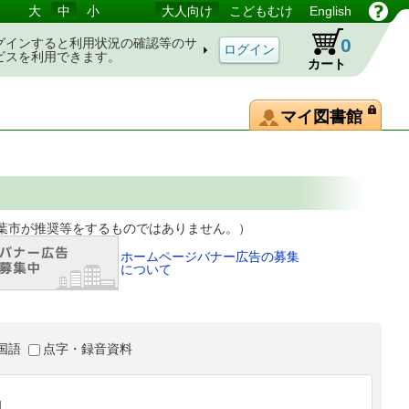
大
中
小
大人向け
こどもむけ
English
0
グインすると利用状況の確認等のサ
ビスを利用できます。
カート
マイ図書館
等をするものではありません。）
ホームページバナー広告の募集
について
国語
点字・録音資料