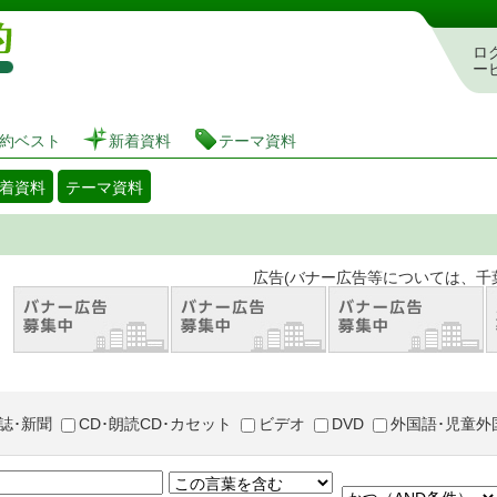
図書館 蔵書検索・予約システム
ロ
ー
約ベスト
新着資料
テーマ資料
着資料
テーマ資料
。 広告(バナー広告等については、千葉市が推奨
誌･新聞
CD･朗読CD･カセット
ビデオ
DVD
外国語･児童外