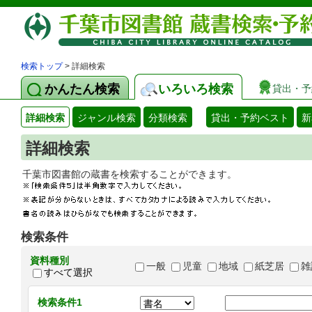
検索トップ
> 詳細検索
かんたん検索
いろいろ検索
貸出・予
詳細検索
ジャンル検索
分類検索
貸出・予約ベスト
新
詳細検索
千葉市図書館の蔵書を検索することができます
検索条件
資料種別
一般
児童
地域
紙芝居
雑
すべて選択
検索条件1