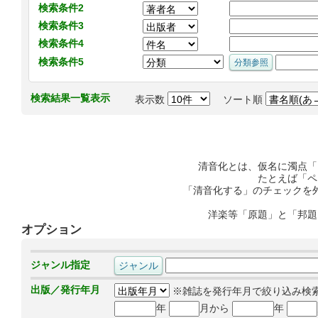
検索条件2
検索条件3
検索条件4
検索条件5
検索結果一覧表示
表示数
ソート順
清音化とは、仮名に濁点「
たとえば「ペ
「清音化する」のチェックを
洋楽等「原題」と「邦題
オプション
ジャンル指定
出版／発行年月
※雑誌を発行年月で絞り込み検
年
月から
年