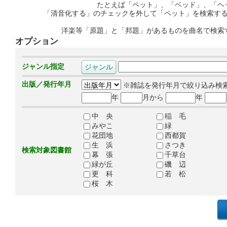
たとえば「ペット」、「ベッド」、「ヘ
「清音化する」のチェックを外して「ペット」を検索す
洋楽等「原題」と「邦題」があるものを曲名で検索
オプション
ジャンル指定
出版／発行年月
※雑誌を発行年月で絞り込み検
年
月から
年
中 央
稲 毛
みやこ
緑
花団地
西都賀
生 浜
さつき
検索対象図書館
幕 張
千草台
緑が丘
磯 辺
更 科
若 松
桜 木