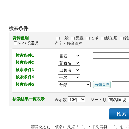
検索条件
資料種別
一般
児童
地域
紙芝居
雑
すべて選択
点字・録音資料
検索条件1
検索条件2
検索条件3
検索条件4
検索条件5
検索結果一覧表示
表示数
ソート順
清音化とは、仮名に濁点「゛」・半濁音符「゜」をつ