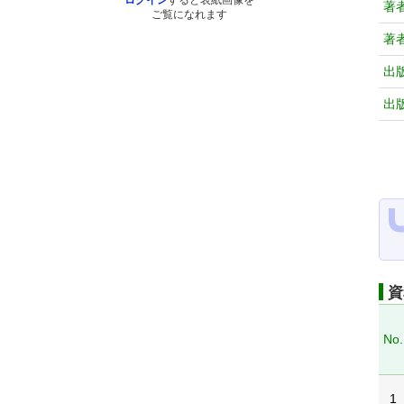
ログイン
すると表紙画像を
著
ご覧になれます
著
出
出
資
No.
1