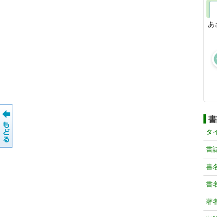
あ
書
タ
書
書
書
著