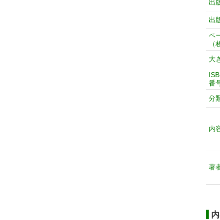
出
出
ペ
（
大
IS
番
分
内
著
内