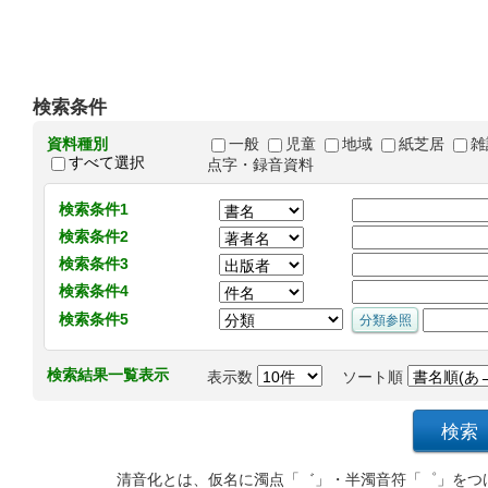
検索条件
資料種別
一般
児童
地域
紙芝居
雑
すべて選択
点字・録音資料
検索条件1
検索条件2
検索条件3
検索条件4
検索条件5
検索結果一覧表示
表示数
ソート順
清音化とは、仮名に濁点「゛」・半濁音符「゜」をつ