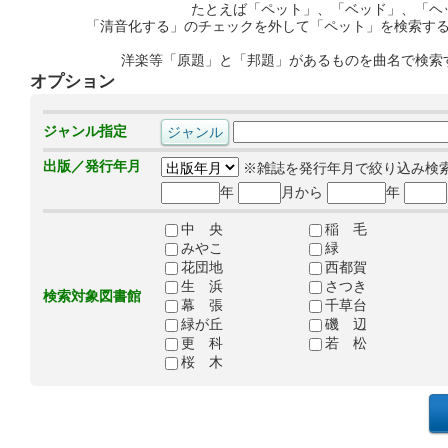
たとえば「ペット」、「ベッド」、「ヘ
「清音化する」のチェックを外して「ペット」を検索す
洋楽等「原題」と「邦題」があるものを曲名で検索
オプション
ジャンル指定
出版／発行年月
※雑誌を発行年月で絞り込み検
年
月から
年
中 央
稲 毛
みやこ
緑
花団地
西都賀
生 浜
さつき
検索対象図書館
幕 張
千草台
緑が丘
磯 辺
更 科
若 松
桜 木