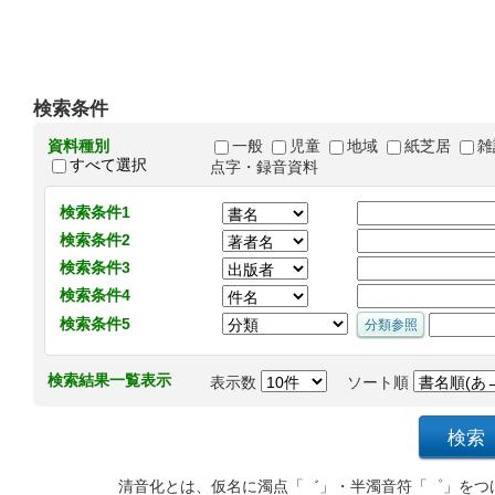
検索条件
資料種別
一般
児童
地域
紙芝居
雑
すべて選択
点字・録音資料
検索条件1
検索条件2
検索条件3
検索条件4
検索条件5
検索結果一覧表示
表示数
ソート順
清音化とは、仮名に濁点「゛」・半濁音符「゜」をつ