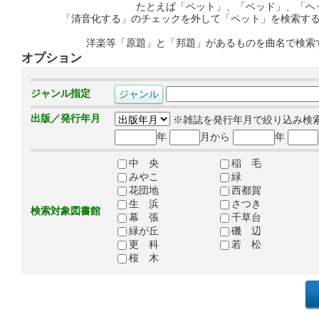
たとえば「ペット」、「ベッド」、「ヘ
「清音化する」のチェックを外して「ペット」を検索す
洋楽等「原題」と「邦題」があるものを曲名で検索
オプション
ジャンル指定
出版／発行年月
※雑誌を発行年月で絞り込み検
年
月から
年
中 央
稲 毛
みやこ
緑
花団地
西都賀
生 浜
さつき
検索対象図書館
幕 張
千草台
緑が丘
磯 辺
更 科
若 松
桜 木