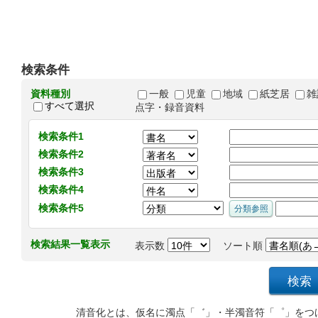
検索条件
資料種別
一般
児童
地域
紙芝居
雑
すべて選択
点字・録音資料
検索条件1
検索条件2
検索条件3
検索条件4
検索条件5
検索結果一覧表示
表示数
ソート順
清音化とは、仮名に濁点「゛」・半濁音符「゜」をつ