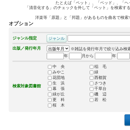
たとえば「ペット」、「ベッド」、「ヘ
「清音化する」のチェックを外して「ペット」を検索す
洋楽等「原題」と「邦題」があるものを曲名で検索
オプション
ジャンル指定
出版／発行年月
※雑誌を発行年月で絞り込み検
年
月から
年
中 央
稲 毛
みやこ
緑
花団地
西都賀
生 浜
さつき
検索対象図書館
幕 張
千草台
緑が丘
磯 辺
更 科
若 松
桜 木