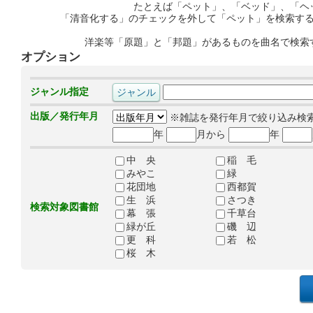
たとえば「ペット」、「ベッド」、「ヘ
「清音化する」のチェックを外して「ペット」を検索す
洋楽等「原題」と「邦題」があるものを曲名で検索
オプション
ジャンル指定
出版／発行年月
※雑誌を発行年月で絞り込み検
年
月から
年
中 央
稲 毛
みやこ
緑
花団地
西都賀
生 浜
さつき
検索対象図書館
幕 張
千草台
緑が丘
磯 辺
更 科
若 松
桜 木