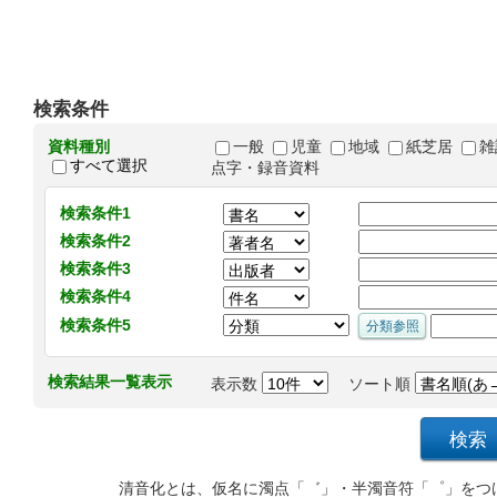
検索条件
資料種別
一般
児童
地域
紙芝居
雑
すべて選択
点字・録音資料
検索条件1
検索条件2
検索条件3
検索条件4
検索条件5
検索結果一覧表示
表示数
ソート順
清音化とは、仮名に濁点「゛」・半濁音符「゜」をつ