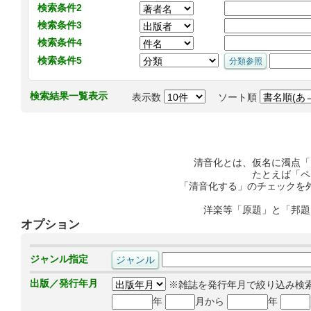
検索条件2
検索条件3
検索条件4
検索条件5
検索結果一覧表示
表示数
ソート順
清音化とは、仮名に濁点「
たとえば「ペ
「清音化する」のチェックを
洋楽等「原題」と「邦題
オプション
ジャンル指定
出版／発行年月
※雑誌を発行年月で絞り込み検
年
月から
年