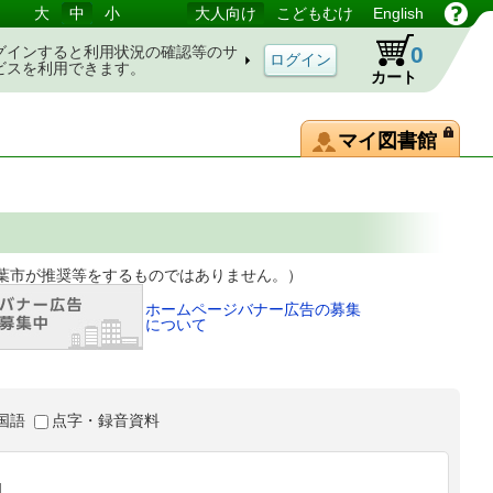
大
中
小
大人向け
こどもむけ
English
0
グインすると利用状況の確認等のサ
ビスを利用できます。
カート
マイ図書館
等をするものではありません。）
ホームページバナー広告の募集
について
国語
点字・録音資料