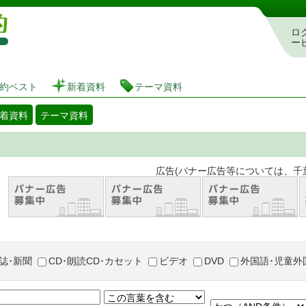
図書館 蔵書検索・予約システム
ロ
ー
約ベスト
新着資料
テーマ資料
着資料
テーマ資料
。 広告(バナー広告等については、千葉市が推奨
誌･新聞
CD･朗読CD･カセット
ビデオ
DVD
外国語･児童外