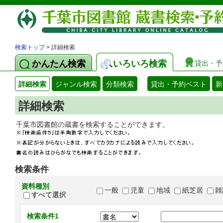
検索トップ
> 詳細検索
かんたん検索
いろいろ検索
貸出・予
詳細検索
ジャンル検索
分類検索
貸出・予約ベスト
新
詳細検索
千葉市図書館の蔵書を検索することができます
検索条件
資料種別
一般
児童
地域
紙芝居
雑
すべて選択
検索条件1