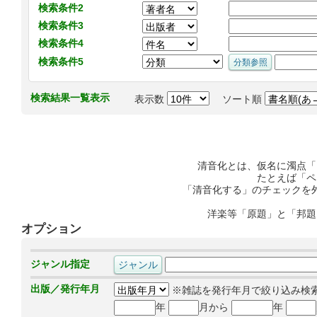
検索条件2
検索条件3
検索条件4
検索条件5
検索結果一覧表示
表示数
ソート順
清音化とは、仮名に濁点「
たとえば「ペ
「清音化する」のチェックを
洋楽等「原題」と「邦題
オプション
ジャンル指定
出版／発行年月
※雑誌を発行年月で絞り込み検
年
月から
年