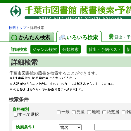
検索トップ
> 詳細検索
かんたん検索
いろいろ検索
貸出・予
詳細検索
ジャンル検索
分類検索
貸出・予約ベスト
新
詳細検索
千葉市図書館の蔵書を検索することができます
検索条件
資料種別
一般
児童
地域
紙芝居
雑
すべて選択
検索条件1