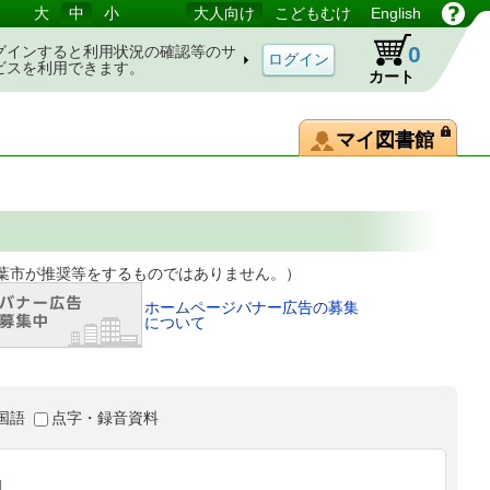
大
中
小
大人向け
こどもむけ
English
0
グインすると利用状況の確認等のサ
ビスを利用できます。
カート
マイ図書館
等をするものではありません。）
ホームページバナー広告の募集
について
国語
点字・録音資料