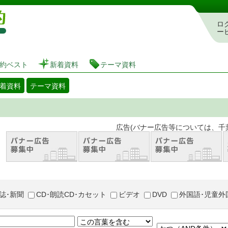
図書館 蔵書検索・予約システム
ロ
ー
約ベスト
新着資料
テーマ資料
着資料
テーマ資料
。 広告(バナー広告等については、千葉市が推奨
誌･新聞
CD･朗読CD･カセット
ビデオ
DVD
外国語･児童外