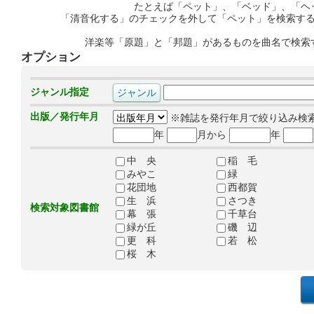
たとえば「ペット」、「ベッド」、「ヘ
「清音化する」のチェックを外して「ペット」を検索す
洋楽等「原題」と「邦題」があるものを曲名で検索
オプション
ジャンル指定
出版／発行年月
※雑誌を発行年月で絞り込み検
年
月から
年
中 央
稲 毛
みやこ
緑
花団地
西都賀
生 浜
さつき
検索対象図書館
幕 張
千草台
緑が丘
磯 辺
更 科
若 松
桜 木