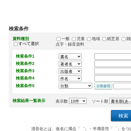
検索条件
資料種別
一般
児童
地域
紙芝居
雑
すべて選択
点字・録音資料
検索条件1
検索条件2
検索条件3
検索条件4
検索条件5
検索結果一覧表示
表示数
ソート順
清音化とは、仮名に濁点「゛」・半濁音符「゜」をつ