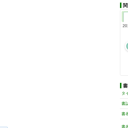
関
20
書
タ
書
書
書