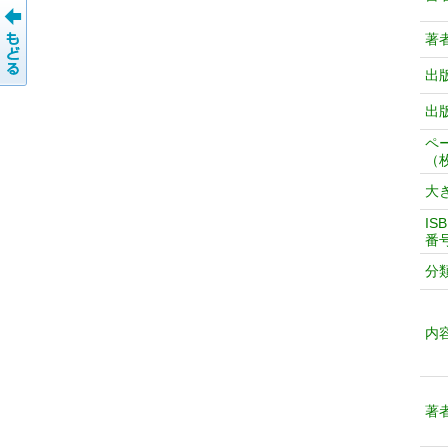
著
出
出
ペ
（
大
IS
番
分
内
著