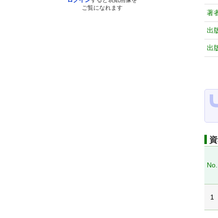
ログイン
すると表紙画像を
ご覧になれます
著
出
出
資
No.
1