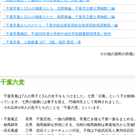
「房総人物伝 千葉ゆかりの先覚者たち」川村 優／著
「千葉常胤と13人の御家人たち 北関東編」千葉市立郷土博物館／編
「千葉常胤と13人の御家人たち 南関東編」千葉市立郷土博物館／編
「千葉常胤公ものがたり」千葉市総合政策局総合政策部政策調整課／編
「千葉常胤物語」平成28年度小学校中央区学校図書館指導員／制作
「千葉常胤 人物叢書 167 2版」福田 豊彦／著
その他の資料の所蔵
千葉六党
千葉常胤は7人の男子と3人の女子をもうけました。七男「日胤」という子が頼朝
っています。七男の後継には養子を迎え、円城寺氏として再興されました。
それ以外の6人の息子たちのことを「千葉六党」といいます。
・千葉胤正 長男 千葉庄他。一族の調整役。常胤亡き後も千葉一族をまとめる
・相馬師常 次男 相馬御厨を所領にする。当時の相馬御厨は東葛地方から茨城
・武石胤盛 三男 武石インターチェンジ付近。子孫は下総武石氏と奥州武石氏