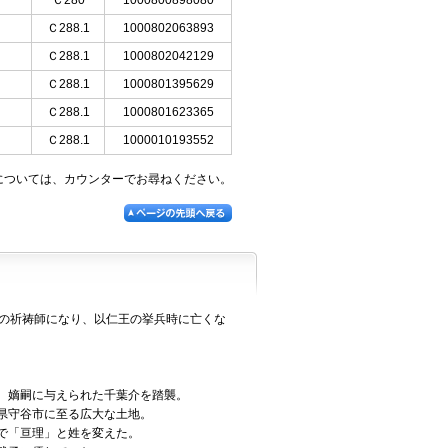
Ｃ280
1000800898080
Ｃ288.1
1000802063893
Ｃ288.1
1000802042129
Ｃ288.1
1000801395629
Ｃ288.1
1000801623365
Ｃ288.1
1000010193552
については、カウンターでお尋ねください。
の祈祷師になり、以仁王の挙兵時に亡くな
。嫡嗣に与えられた千葉介を踏襲。
県守谷市に至る広大な土地。
で「亘理」と姓を変えた。