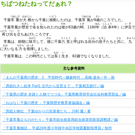
ちばつねたねってだぁれ？
つねしげ
おおじい
いどう
つねたね
さい
千葉
常重
が
大椎
から千葉に
移動
したのは、千葉
常胤
が9
歳
のころでした。
れきし
な
し
かれ
とき
ねん
じしょう
いず
千葉常胤が
歴史
で
名
を
知
られたのは
彼
が63歳の
時
、1180
年
（
治承
4年）に
伊豆
ふたた
へい
た
再
び
兵
を
立
ちあげたころです。
みかた
のち
りくとう
よ
じぶん
むすこ
とも
きゅう
常胤は、頼朝に
味方
して、
後
に千葉
六党
と
呼
ばれる
自分
の
息子
たちと
共
に、
九
おお
ちから
はっき
に
大
いなる
力
を
発揮
しました。
じだい
なが
い
千葉常胤は、この
時代
としては
長
く
生
き、82歳でなくなりました。
主な参考資料
「まんが千葉県の歴史 2 平安時代～鎌倉時代 」高橋 達央／作・画
「房総れきし絵本 Part1 古代から近世まで 」千葉相互銀行／編
「千葉県の歴史 史跡と人物でつづる」千葉県教育研究会社会科教育部会／編
「おはなし千葉の歴史 」千葉県歴史教育者協議会／編
「房総人物伝 千葉ゆかりの先覚者たち 」川村 優／著
「千葉常胤公ものがたり」千葉市総合政策局総合政策部政策調整課／編
「千葉常胤物語 」平成28年度小学校中央区学校図書館指導員／制作