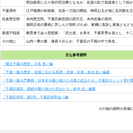
明治政府に入り初代司法卿となるが、佐賀の乱で首謀者として担が
千葉周作
江戸後期の剣術家。北辰一刀流の開祖。神田お玉が池に玄武館を立
佐倉惣五郎
木内惣五郎。千葉氏家臣団の四天王、木内忠胤の系列。
堀田正信の重税に苦しんだ領民 のため、家綱に直訴し家族ともど
新渡戸稲造
教育者であり思想家。「武士道」を表す。千葉常秀を祖とし、十二
その他に
山内一豊の妻、塚原卜伝らが、千葉氏の子孫の中で有名。
主な参考資料
「郷土千葉の歴史」川名 登／編
「千葉一族の歴史 全国に広がる系譜・史跡・伝承」鈴木 佐／編著
「千葉一族入門事典 日本史を駆け抜けた月星の武士たち」千葉氏サミット実行
「千葉氏探訪 房総を駆け抜けた武士たち」鈴木 佐／編著
「千葉氏研究 第3号」千葉氏研究会／編
その他の資料の所蔵