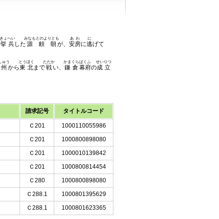
きょへい
みなもとのよりとも
あわ
に
で
挙兵
した
源頼朝
が、
安房
に
逃
げて
しゅう
とうほく
たたか
かまくら
ばくふ
せいりつ
州
から
東北
まで
戦
い、
鎌倉
幕府
の
成立
請求記号
タイトルコード
Ｃ201
1000110055986
Ｃ201
1000800898080
Ｃ201
1000010139842
Ｃ201
1000800814454
Ｃ280
1000800898080
Ｃ288.1
1000801395629
Ｃ288.1
1000801623365