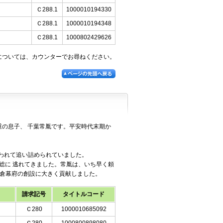
Ｃ288.1
1000010194330
Ｃ288.1
1000010194348
Ｃ288.1
1000802429626
については、カウンターでお尋ねください。
の息子、 千葉常胤です。平安時代末期か
。
われて追い詰められていました。
総に 逃れてきました。常胤は、いち早く頼
鎌倉幕府の創設に大きく貢献しました。
請求記号
タイトルコード
Ｃ280
1000010685092