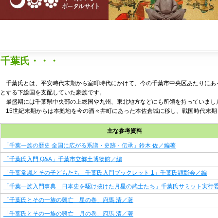
千葉氏・・・
千葉氏とは、平安時代末期から室町時代にかけて、今の千葉市中央区あたりにあ
とする下総国を支配していた豪族です。
最盛期には千葉県中央部の上総国や九州、東北地方などにも所領を持っていまし
15世紀末期からは本拠地を今の酒々井町にあった本佐倉城に移し、戦国時代末期
主な参考資料
「千葉一族の歴史 全国に広がる系譜・史跡・伝承」鈴木 佐／編著
「千葉氏入門
Q&A
」千葉市立郷土博物館／編
「千葉常胤とその子どもたち 千葉氏入門ブックレット 1」千葉氏顕彰会／編
「千葉一族入門事典 日本史を駆け抜けた月星の武士たち」千葉氏サミット実行
「千葉氏とその一族の興亡 星の巻」府馬 清／著
「千葉氏とその一族の興亡 月の巻」府馬 清／著