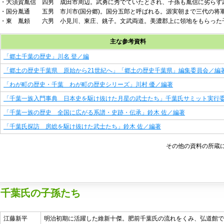
・大須賀胤信 四男 成田市周辺。武勇に秀でていたとされ、子孫も胤信に劣らず
・国分胤通 五男 市川市(国分郷)。国分五郎と呼ばれる。源実朝まで三代の将
・東 胤頼 六男 小見川、東庄、銚子。文武両道。美濃郡上に領地をもらった
主な参考資料
「郷土千葉の歴史」川名 登／編
「郷土の歴史千葉県 原始から21世紀へ」「郷土の歴史千葉県」編集委員会／編
「わが町の歴史・千葉 わが町の歴史シリーズ」川村 優／編著
「千葉一族入門事典 日本史を駆け抜けた月星の武士たち」千葉氏サミット実行
「千葉一族の歴史 全国に広がる系譜・史跡・伝承」鈴木 佐／編著
「千葉氏探訪 房総を駆け抜けた武士たち」鈴木 佐／編著
その他の資料の所蔵
千葉氏の子孫たち
江藤新平
明治初期に活躍した維新十傑。肥前千葉氏の流れをくみ、弘道館で