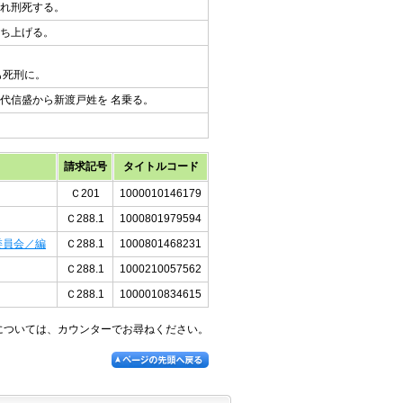
れ刑死する。
ち上げる。
も死刑に。
代信盛から新渡戸姓を 名乗る。
請求記号
タイトルコード
Ｃ201
1000010146179
Ｃ288.1
1000801979594
委員会／編
Ｃ288.1
1000801468231
Ｃ288.1
1000210057562
Ｃ288.1
1000010834615
については、カウンターでお尋ねください。