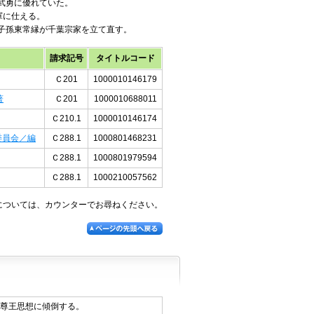
武勇に優れていた。
軍に仕える。
子孫東常縁が千葉宗家を立て直す。
請求記号
タイトルコード
Ｃ201
1000010146179
著
Ｃ201
1000010688011
Ｃ210.1
1000010146174
委員会／編
Ｃ288.1
1000801468231
Ｃ288.1
1000801979594
Ｃ288.1
1000210057562
については、カウンターでお尋ねください。
尊王思想に傾倒する。