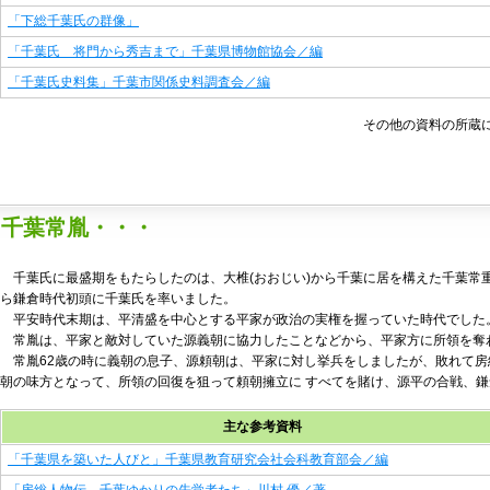
「下総千葉氏の群像」
「千葉氏 将門から秀吉まで」千葉県博物館協会／編
「千葉氏史料集」千葉市関係史料調査会／編
その他の資料の所蔵
千葉常胤・・・
千葉氏に最盛期をもたらしたのは、大椎(おおじい)から千葉に居を構えた千葉常重
ら鎌倉時代初頭に千葉氏を率いました。
平安時代末期は、平清盛を中心とする平家が政治の実権を握っていた時代でした
常胤は、平家と敵対していた源義朝に協力したことなどから、平家方に所領を奪
常胤62歳の時に義朝の息子、源頼朝は、平家に対し挙兵をしましたが、敗れて房
朝の味方となって、所領の回復を狙って頼朝擁立に すべてを賭け、源平の合戦、
主な参考資料
「千葉県を築いた人びと」千葉県教育研究会社会科教育部会／編