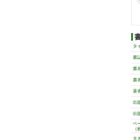
タ
書
書
書
著
出
出
ペ
（
大