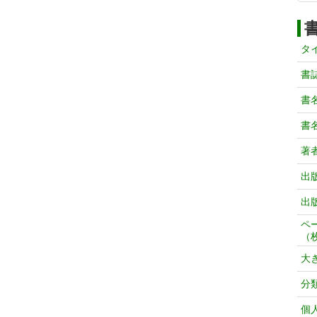
タ
書
書
書
著
出
出
ペ
（
大
分
個