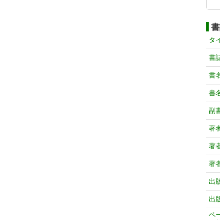
書
タ
書
書
書
副
著
著
著
出
出
ペ