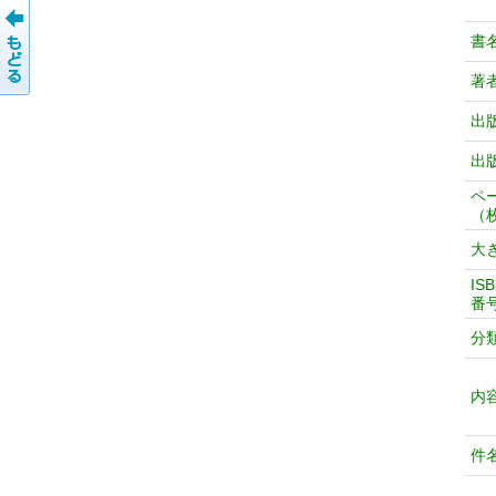
書
著
出
出
ペ
（
大
IS
番
分
内
件