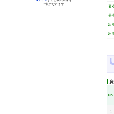
ログイン
すると表紙画像を
ご覧になれます
著
著
出
出
資
No.
1