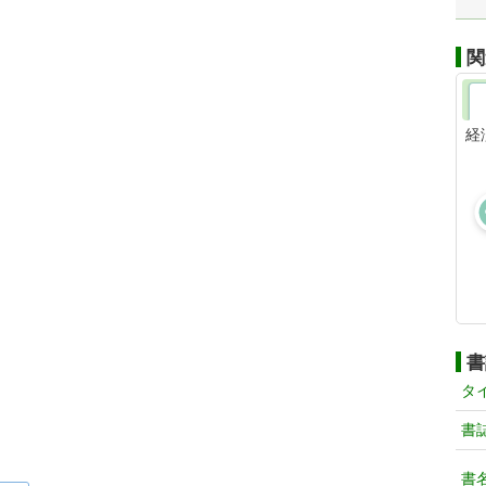
関
経
書
タ
書
書