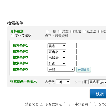
検索条件
資料種別
一般
児童
地域
紙芝居
雑
すべて選択
点字・録音資料
検索条件1
検索条件2
検索条件3
検索条件4
検索条件5
検索結果一覧表示
表示数
ソート順
清音化とは、仮名に濁点「゛」・半濁音符「゜」をつ