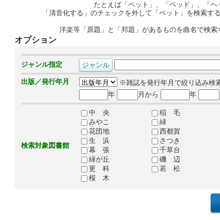
たとえば「ペット」、「ベッド」、「ヘ
「清音化する」のチェックを外して「ペット」を検索す
洋楽等「原題」と「邦題」があるものを曲名で検索
オプション
ジャンル指定
出版／発行年月
※雑誌を発行年月で絞り込み検
年
月から
年
中 央
稲 毛
みやこ
緑
花団地
西都賀
生 浜
さつき
検索対象図書館
幕 張
千草台
緑が丘
磯 辺
更 科
若 松
桜 木