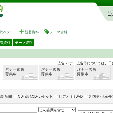
図書館 蔵書検索・予約システム
ロ
ー
約ベスト
新着資料
テーマ資料
着資料
テーマ資料
。 広告(バナー広告等については、千葉市が推奨
誌･新聞
CD･朗読CD･カセット
ビデオ
DVD
外国語･児童外