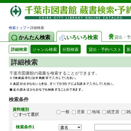
検索トップ
> 詳細検索
かんたん検索
いろいろ検索
貸出・予
詳細検索
ジャンル検索
分類検索
貸出・予約ベスト
新
詳細検索
千葉市図書館の蔵書を検索することができます
検索条件
資料種別
一般
児童
地域
紙芝居
雑
すべて選択
検索条件1