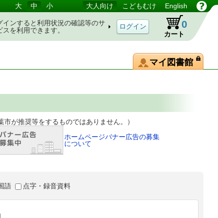
大
中
小
大人向け
こどもむけ
English
0
グインすると利用状況の確認等のサ
ビスを利用できます。
カート
マイ図書館
等をするものではありません。）
ホームページバナー広告の募集
について
国語
点字・録音資料