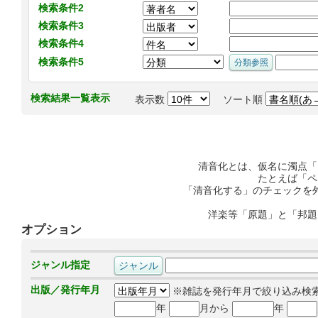
検索条件2
検索条件3
検索条件4
検索条件5
検索結果一覧表示
表示数
ソート順
清音化とは、仮名に濁点「
たとえば「ペ
「清音化する」のチェックを
洋楽等「原題」と「邦題
オプション
ジャンル指定
出版／発行年月
※雑誌を発行年月で絞り込み検
年
月から
年