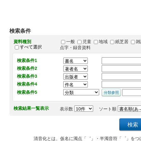
検索条件
資料種別
一般
児童
地域
紙芝居
雑
すべて選択
点字・録音資料
検索条件1
検索条件2
検索条件3
検索条件4
検索条件5
検索結果一覧表示
表示数
ソート順
清音化とは、仮名に濁点「゛」・半濁音符「゜」をつ