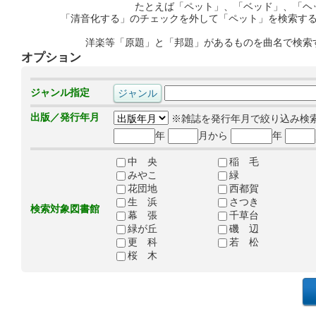
たとえば「ペット」、「ベッド」、「ヘ
「清音化する」のチェックを外して「ペット」を検索す
洋楽等「原題」と「邦題」があるものを曲名で検索
オプション
ジャンル指定
出版／発行年月
※雑誌を発行年月で絞り込み検
年
月から
年
中 央
稲 毛
みやこ
緑
花団地
西都賀
生 浜
さつき
検索対象図書館
幕 張
千草台
緑が丘
磯 辺
更 科
若 松
桜 木