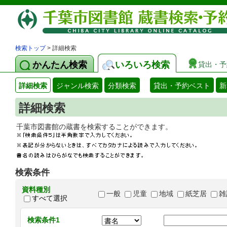
検索トップ
> 詳細検索
かんたん検索
いろいろ検索
貸出・予
詳細検索
ジャンル検索
分類検索
貸出・予約ベスト
新
詳細検索
千葉市図書館の蔵書を検索することができます
検索条件
資料種別
一般
児童
地域
紙芝居
雑
すべて選択
検索条件1