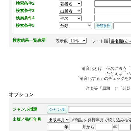
検索条件2
検索条件3
検索条件4
検索条件5
検索結果一覧表示
表示数
ソート順
清音化とは、仮名に濁点「
たとえば「ペ
「清音化する」のチェックを
洋楽等「原題」と「邦題
オプション
ジャンル指定
出版／発行年月
※雑誌を発行年月で絞り込み検
年
月から
年