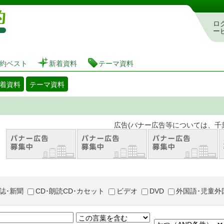
図書館 蔵書検索・予約システム
ロ
ー
約ベスト
新着資料
テーマ資料
着資料
テーマ資料
。 広告(バナー広告等については、千葉市が推奨
誌･新聞
CD･朗読CD･カセット
ビデオ
DVD
外国語･児童外