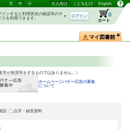
大
中
小
大人向け
こどもむけ
English
0
グインすると利用状況の確認等のサ
ビスを利用できます。
カート
マイ図書館
等をするものではありません。）
ホームページバナー広告の募集
について
国語
点字・録音資料