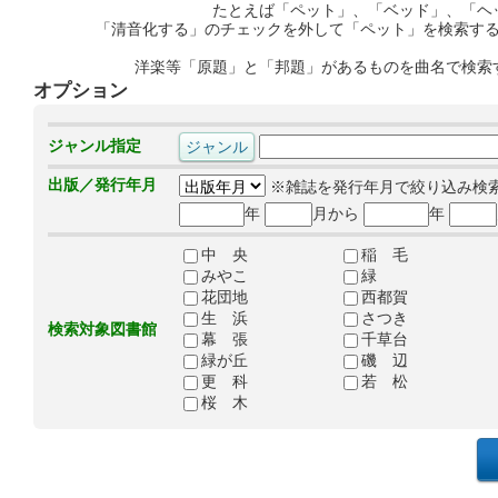
たとえば「ペット」、「ベッド」、「ヘ
「清音化する」のチェックを外して「ペット」を検索す
洋楽等「原題」と「邦題」があるものを曲名で検索
オプション
ジャンル指定
出版／発行年月
※雑誌を発行年月で絞り込み検
年
月から
年
中 央
稲 毛
みやこ
緑
花団地
西都賀
生 浜
さつき
検索対象図書館
幕 張
千草台
緑が丘
磯 辺
更 科
若 松
桜 木