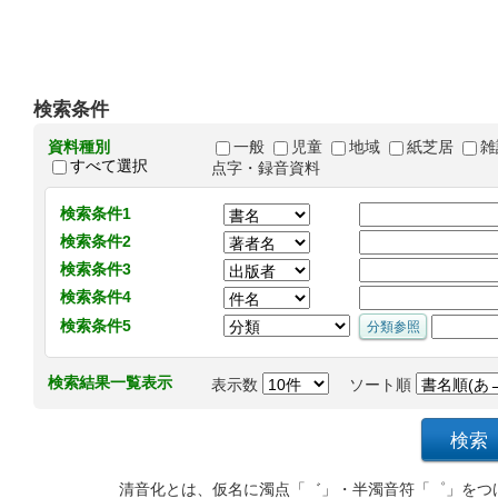
検索条件
資料種別
一般
児童
地域
紙芝居
雑
すべて選択
点字・録音資料
検索条件1
検索条件2
検索条件3
検索条件4
検索条件5
検索結果一覧表示
表示数
ソート順
清音化とは、仮名に濁点「゛」・半濁音符「゜」をつ