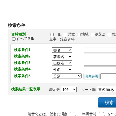
検索条件
資料種別
一般
児童
地域
紙芝居
雑
すべて選択
点字・録音資料
検索条件1
検索条件2
検索条件3
検索条件4
検索条件5
検索結果一覧表示
表示数
ソート順
清音化とは、仮名に濁点「゛」・半濁音符「゜」をつ