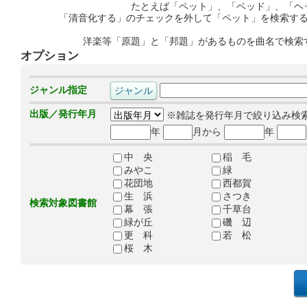
たとえば「ペット」、「ベッド」、「ヘ
「清音化する」のチェックを外して「ペット」を検索す
洋楽等「原題」と「邦題」があるものを曲名で検索
オプション
ジャンル指定
出版／発行年月
※雑誌を発行年月で絞り込み検
年
月から
年
中 央
稲 毛
みやこ
緑
花団地
西都賀
生 浜
さつき
検索対象図書館
幕 張
千草台
緑が丘
磯 辺
更 科
若 松
桜 木