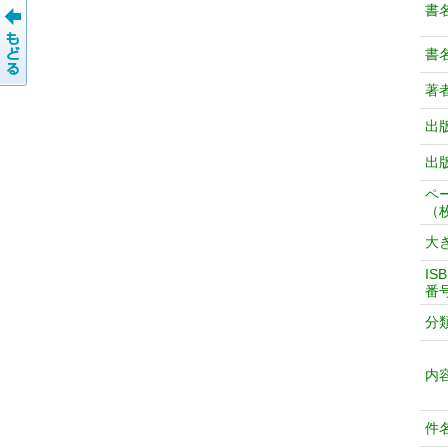
書
書
著
出
出
ペ
（
大
IS
番
分
内
件