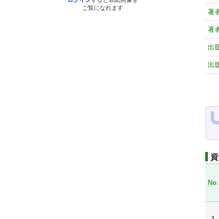
ログイン
すると表紙画像を
ご覧になれます
著
著
出
出
資
No.
1