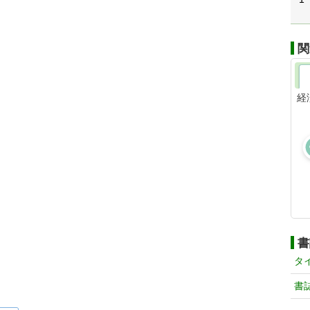
関
経
書
タ
書