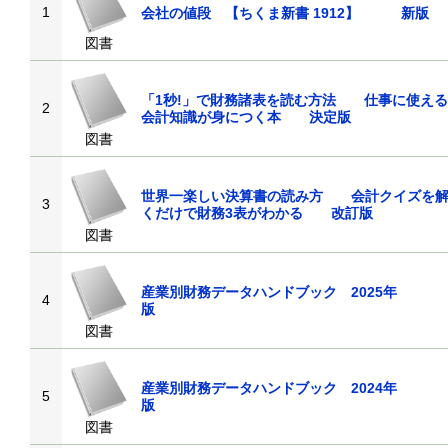
1
会社の値段 【ちくま新書 1912】 新版
図書
「1秒!」で財務諸表を読む方法 仕事に使える
2
会計知識が身につく本 決定版
図書
世界一楽しい決算書の読み方 会計クイズを
3
くだけで財務3表がわかる 改訂版
図書
産業別財務データハンドブック 2025年
4
版
図書
産業別財務データハンドブック 2024年
5
版
図書