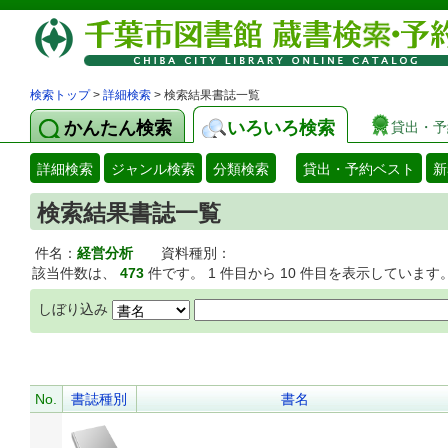
検索トップ
>
詳細検索
> 検索結果書誌一覧
かんたん検索
いろいろ検索
貸出・予
詳細検索
ジャンル検索
分類検索
貸出・予約ベスト
新
検索結果書誌一覧
件名：
経営分析
資料種別：
該当件数は、
473
件です。 1 件目から 10 件目を表示しています
しぼり込み
No.
書誌種別
書名