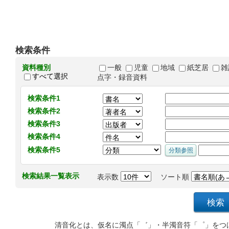
検索条件
資料種別
一般
児童
地域
紙芝居
雑
すべて選択
点字・録音資料
検索条件1
検索条件2
検索条件3
検索条件4
検索条件5
検索結果一覧表示
表示数
ソート順
清音化とは、仮名に濁点「゛」・半濁音符「゜」をつ