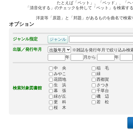
たとえば「ペット」、「ベッド」、「ヘ
「清音化する」のチェックを外して「ペット」を検索す
洋楽等「原題」と「邦題」があるものを曲名で検索
オプション
ジャンル指定
出版／発行年月
※雑誌を発行年月で絞り込み検
年
月から
年
中 央
稲 毛
みやこ
緑
花団地
西都賀
生 浜
さつき
検索対象図書館
幕 張
千草台
緑が丘
磯 辺
更 科
若 松
桜 木