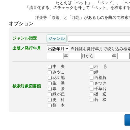
たとえば「ペット」、「ベッド」、「ヘ
「清音化する」のチェックを外して「ペット」を検索す
洋楽等「原題」と「邦題」があるものを曲名で検索
オプション
ジャンル指定
出版／発行年月
※雑誌を発行年月で絞り込み検
年
月から
年
中 央
稲 毛
みやこ
緑
花団地
西都賀
生 浜
さつき
検索対象図書館
幕 張
千草台
緑が丘
磯 辺
更 科
若 松
桜 木