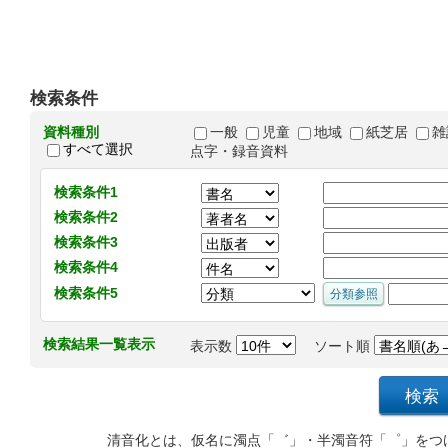
検索条件
資料種別
一般
児童
地域
紙芝居
雑
すべて選択
点字・録音資料
検索条件1
検索条件2
検索条件3
検索条件4
検索条件5
検索結果一覧表示
表示数
ソート順
清音化とは、仮名に濁点「゛」・半濁音符「゜」をつ