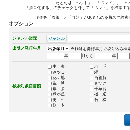
たとえば「ペット」、「ベッド」、「ヘ
「清音化する」のチェックを外して「ペット」を検索す
洋楽等「原題」と「邦題」があるものを曲名で検索
オプション
ジャンル指定
出版／発行年月
※雑誌を発行年月で絞り込み検
年
月から
年
中 央
稲 毛
みやこ
緑
花団地
西都賀
生 浜
さつき
検索対象図書館
幕 張
千草台
緑が丘
磯 辺
更 科
若 松
桜 木