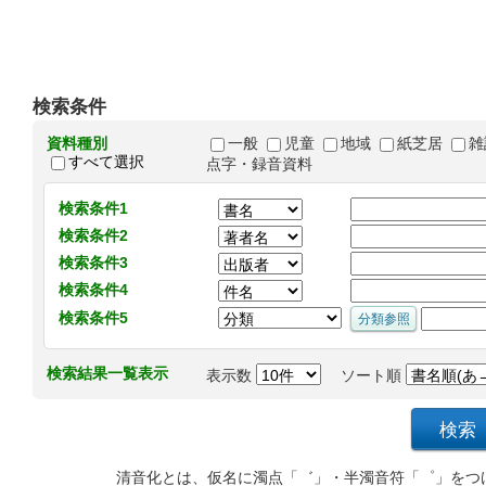
検索条件
資料種別
一般
児童
地域
紙芝居
雑
すべて選択
点字・録音資料
検索条件1
検索条件2
検索条件3
検索条件4
検索条件5
検索結果一覧表示
表示数
ソート順
清音化とは、仮名に濁点「゛」・半濁音符「゜」をつ