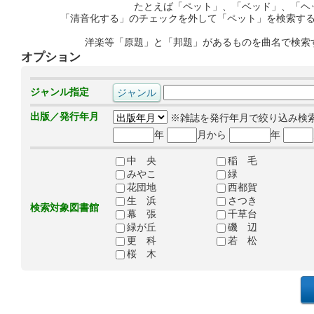
たとえば「ペット」、「ベッド」、「ヘ
「清音化する」のチェックを外して「ペット」を検索す
洋楽等「原題」と「邦題」があるものを曲名で検索
オプション
ジャンル指定
出版／発行年月
※雑誌を発行年月で絞り込み検
年
月から
年
中 央
稲 毛
みやこ
緑
花団地
西都賀
生 浜
さつき
検索対象図書館
幕 張
千草台
緑が丘
磯 辺
更 科
若 松
桜 木