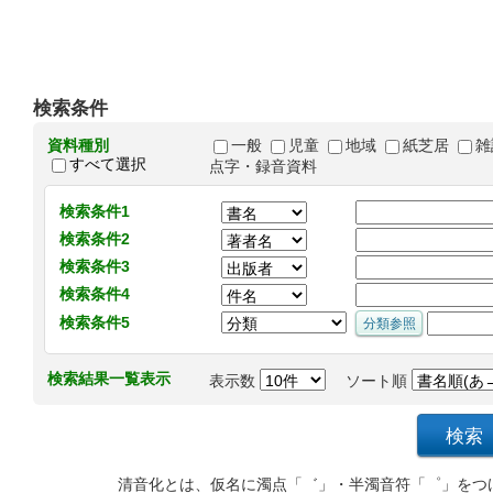
検索条件
資料種別
一般
児童
地域
紙芝居
雑
すべて選択
点字・録音資料
検索条件1
検索条件2
検索条件3
検索条件4
検索条件5
検索結果一覧表示
表示数
ソート順
清音化とは、仮名に濁点「゛」・半濁音符「゜」をつ