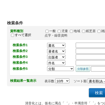
検索条件
資料種別
一般
児童
地域
紙芝居
雑
すべて選択
点字・録音資料
検索条件1
検索条件2
検索条件3
検索条件4
検索条件5
検索結果一覧表示
表示数
ソート順
清音化とは、仮名に濁点「゛」・半濁音符「゜」をつ