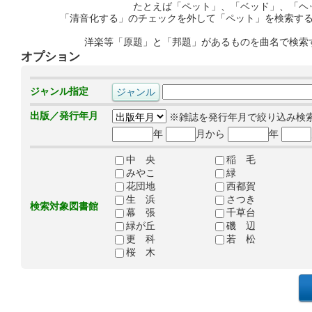
たとえば「ペット」、「ベッド」、「ヘ
「清音化する」のチェックを外して「ペット」を検索す
洋楽等「原題」と「邦題」があるものを曲名で検索
オプション
ジャンル指定
出版／発行年月
※雑誌を発行年月で絞り込み検
年
月から
年
中 央
稲 毛
みやこ
緑
花団地
西都賀
生 浜
さつき
検索対象図書館
幕 張
千草台
緑が丘
磯 辺
更 科
若 松
桜 木