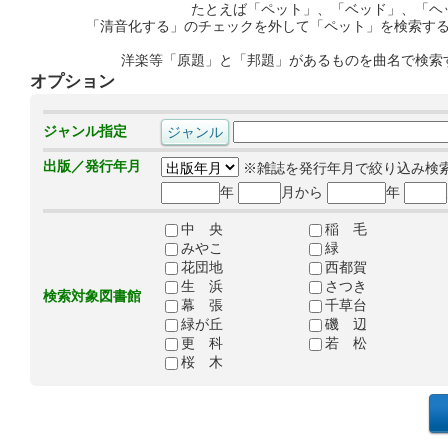
たとえば「ペット」、「ベッド」、「ヘ
「清音化する」のチェックを外して「ペット」を検索す
洋楽等「原題」と「邦題」があるものを曲名で検索
オプション
ジャンル指定
出版／発行年月
※雑誌を発行年月で絞り込み検
年
月から
年
中 央
稲 毛
みやこ
緑
花団地
西都賀
生 浜
さつき
検索対象図書館
幕 張
千草台
緑が丘
磯 辺
更 科
若 松
桜 木