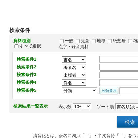
検索条件
資料種別
一般
児童
地域
紙芝居
雑
すべて選択
点字・録音資料
検索条件1
検索条件2
検索条件3
検索条件4
検索条件5
検索結果一覧表示
表示数
ソート順
清音化とは、仮名に濁点「゛」・半濁音符「゜」をつ