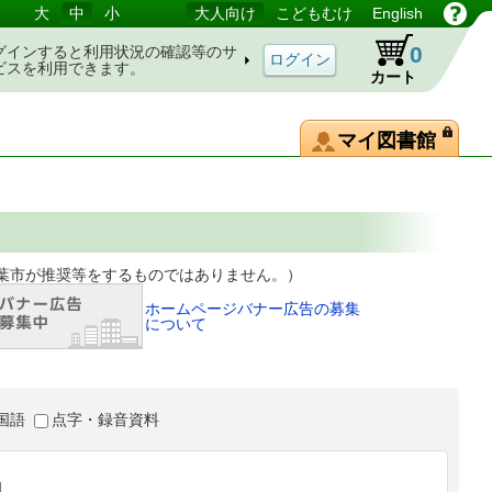
大
中
小
大人向け
こどもむけ
English
0
グインすると利用状況の確認等のサ
ビスを利用できます。
カート
マイ図書館
等をするものではありません。）
ホームページバナー広告の募集
について
国語
点字・録音資料