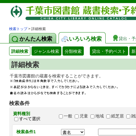
検索トップ
> 詳細検索
かんたん検索
いろいろ検索
貸出・予
詳細検索
ジャンル検索
分類検索
貸出・予約ベスト
新
詳細検索
千葉市図書館の蔵書を検索することができます
検索条件
資料種別
一般
児童
地域
紙芝居
雑
すべて選択
検索条件1