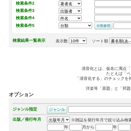
検索条件2
検索条件3
検索条件4
検索条件5
検索結果一覧表示
表示数
ソート順
清音化とは、仮名に濁点「
たとえば「ペ
「清音化する」のチェックを
洋楽等「原題」と「邦題
オプション
ジャンル指定
出版／発行年月
※雑誌を発行年月で絞り込み検
年
月から
年