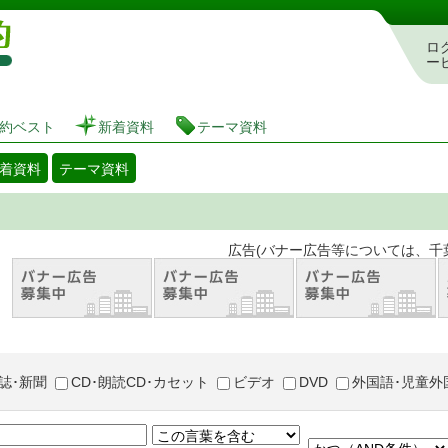
図書館 蔵書検索・予約システム
ロ
ー
約ベスト
新着資料
テーマ資料
着資料
テーマ資料
。 広告(バナー広告等については、千葉市が推奨
誌･新聞
CD･朗読CD･カセット
ビデオ
DVD
外国語･児童外