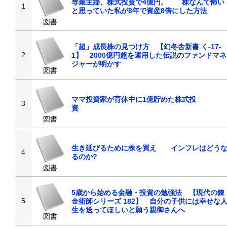
専業主婦、株式投資で4億円。 株なんて怖い
1
と思っていた私が8年で資産8倍にした方法
図書
「超」成長株の見つけ方 【幻冬舎新書 く-17-
2
1】 2000億円超を運用した伝説のファンドマネ
ジャーが明かす
図書
ママ投資家が育休中に1億貯めた株式投
3
資
図書
生き延びるために株を買え インフレはどう
4
るのか?
図書
5歳から始める金融・投資の勉強法 【現代の錬
5
金術師シリーズ 182】 自分の子供には幸せな
生を送ってほしいと願う親御さんへ
図書