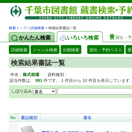
検索トップ
>
詳細検索
> 検索結果書誌一覧
かんたん検索
いろいろ検索
貸出・予
詳細検索
ジャンル検索
分類検索
貸出・予約ベスト
新
検索結果書誌一覧
件名：
株式相場
資料種別：
該当件数は、
991
件です。 1 件目から 10 件目を表示しています
しぼり込み
No.
書誌種別
書名