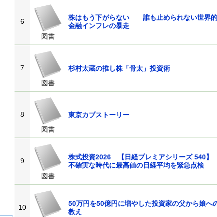
株はもう下がらない 誰も止められない世界
6
金融インフレの暴走
図書
7
杉村太蔵の推し株「骨太」投資術
図書
8
東京カブストーリー
図書
株式投資2026 【日経プレミアシリーズ 540
9
不確実な時代に最高値の日経平均を緊急点
図書
50万円を50億円に増やした投資家の父から娘へ
10
教え