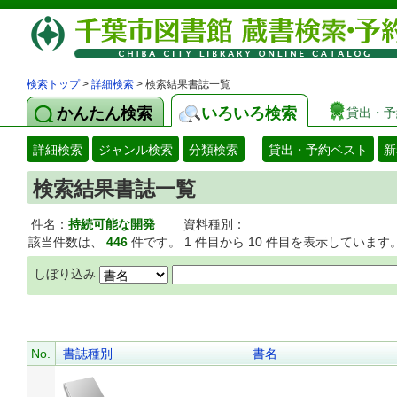
検索トップ
>
詳細検索
> 検索結果書誌一覧
かんたん検索
いろいろ検索
貸出・予
詳細検索
ジャンル検索
分類検索
貸出・予約ベスト
新
検索結果書誌一覧
件名：
持続可能な開発
資料種別：
該当件数は、
446
件です。 1 件目から 10 件目を表示しています
しぼり込み
No.
書誌種別
書名