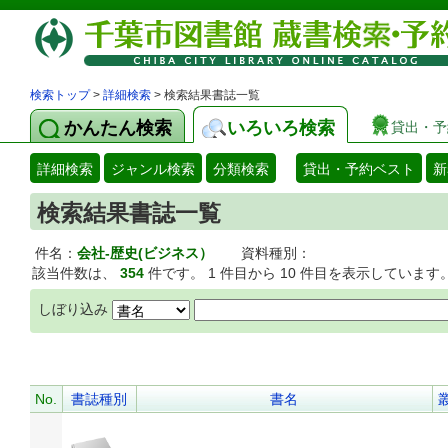
検索トップ
>
詳細検索
> 検索結果書誌一覧
かんたん検索
いろいろ検索
貸出・予
詳細検索
ジャンル検索
分類検索
貸出・予約ベスト
新
検索結果書誌一覧
件名：
会社-歴史(ビジネス）
資料種別：
該当件数は、
354
件です。 1 件目から 10 件目を表示しています
しぼり込み
No.
書誌種別
書名