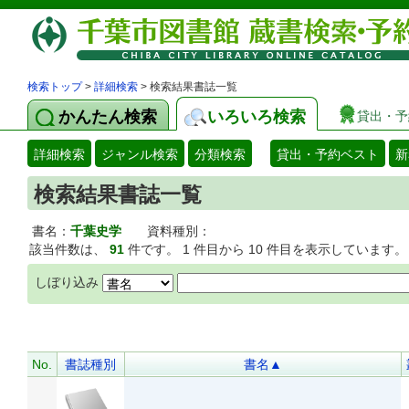
検索トップ
>
詳細検索
> 検索結果書誌一覧
かんたん検索
いろいろ検索
貸出・予
詳細検索
ジャンル検索
分類検索
貸出・予約ベスト
新
検索結果書誌一覧
書名：
千葉史学
資料種別：
該当件数は、
91
件です。 1 件目から 10 件目を表示しています。
しぼり込み
No.
書誌種別
書名▲