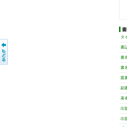
書
タ
書
書
書
叢
副
著
出
出