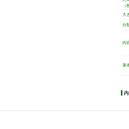
ペ
（
大
分
内
著
内