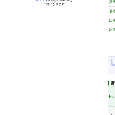
ログイン
すると表紙画像を
著
ご覧になれます
著
出
出
資
No.