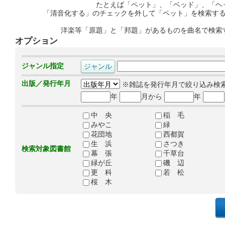
たとえば「ペット」、「ベッド」、「ヘ
「清音化する」のチェックを外して「ペット」を検索す
洋楽等「原題」と「邦題」があるものを曲名で検索
オプション
ジャンル指定
出版／発行年月
※雑誌を発行年月で絞り込み検
年
月から
年
中 央
稲 毛
みやこ
緑
花団地
西都賀
生 浜
さつき
検索対象図書館
幕 張
千草台
緑が丘
磯 辺
更 科
若 松
桜 木