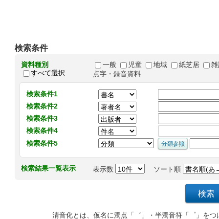
検索条件
資料種別
一般
児童
地域
紙芝居
雑
すべて選択
点字・録音資料
検索条件1
検索条件2
検索条件3
検索条件4
検索条件5
検索結果一覧表示
表示数
ソート順
清音化とは、仮名に濁点「゛」・半濁音符「゜」をつ