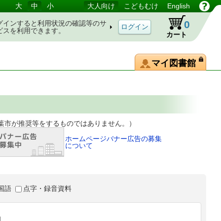
大
中
小
大人向け
こどもむけ
English
0
グインすると利用状況の確認等のサ
ビスを利用できます。
カート
マイ図書館
等をするものではありません。）
ホームページバナー広告の募集
について
国語
点字・録音資料