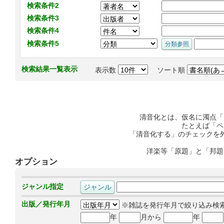
検索条件2
検索条件3
検索条件4
検索条件5
検索結果一覧表示
表示数
ソート順
清音化とは、仮名に濁点「
たとえば「ペ
「清音化する」のチェックを
洋楽等「原題」と「邦題
オプション
ジャンル指定
出版／発行年月
※雑誌を発行年月で絞り込み検
年
月から
年