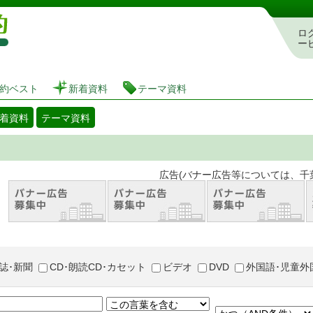
図書館 蔵書検索・予約システム
ロ
ー
約ベスト
新着資料
テーマ資料
着資料
テーマ資料
。 広告(バナー広告等については、千葉市が推奨
誌･新聞
CD･朗読CD･カセット
ビデオ
DVD
外国語･児童外