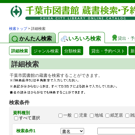
検索トップ
> 詳細検索
かんたん検索
いろいろ検索
貸出・予
詳細検索
ジャンル検索
分類検索
貸出・予約ベスト
新
詳細検索
千葉市図書館の蔵書を検索することができます
検索条件
資料種別
一般
児童
地域
紙芝居
雑
すべて選択
検索条件1