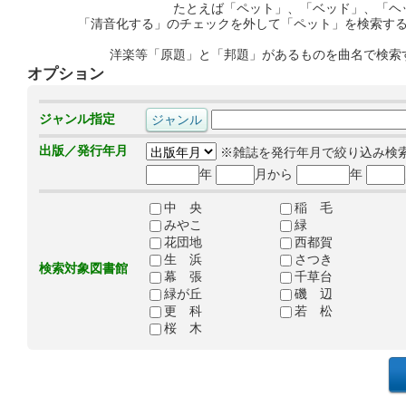
たとえば「ペット」、「ベッド」、「ヘ
「清音化する」のチェックを外して「ペット」を検索す
洋楽等「原題」と「邦題」があるものを曲名で検索
オプション
ジャンル指定
出版／発行年月
※雑誌を発行年月で絞り込み検
年
月から
年
中 央
稲 毛
みやこ
緑
花団地
西都賀
生 浜
さつき
検索対象図書館
幕 張
千草台
緑が丘
磯 辺
更 科
若 松
桜 木