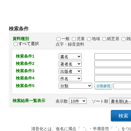
検索条件
資料種別
一般
児童
地域
紙芝居
雑
すべて選択
点字・録音資料
検索条件1
検索条件2
検索条件3
検索条件4
検索条件5
検索結果一覧表示
表示数
ソート順
清音化とは、仮名に濁点「゛」・半濁音符「゜」をつ