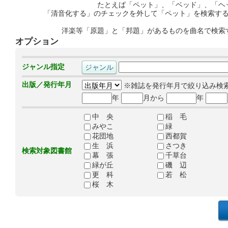
たとえば「ペット」、「ベッド」、「ヘ
「清音化する」のチェックを外して「ペット」を検索す
洋楽等「原題」と「邦題」があるものを曲名で検索
オプション
ジャンル指定
出版／発行年月
※雑誌を発行年月で絞り込み検
年
月から
年
中 央
稲 毛
みやこ
緑
花団地
西都賀
生 浜
さつき
検索対象図書館
幕 張
千草台
緑が丘
磯 辺
更 科
若 松
桜 木