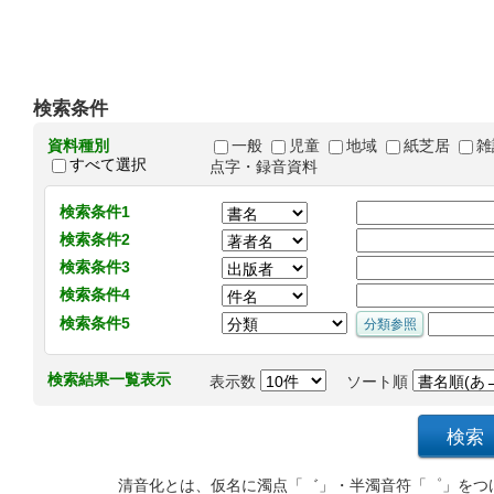
検索条件
資料種別
一般
児童
地域
紙芝居
雑
すべて選択
点字・録音資料
検索条件1
検索条件2
検索条件3
検索条件4
検索条件5
検索結果一覧表示
表示数
ソート順
清音化とは、仮名に濁点「゛」・半濁音符「゜」をつ